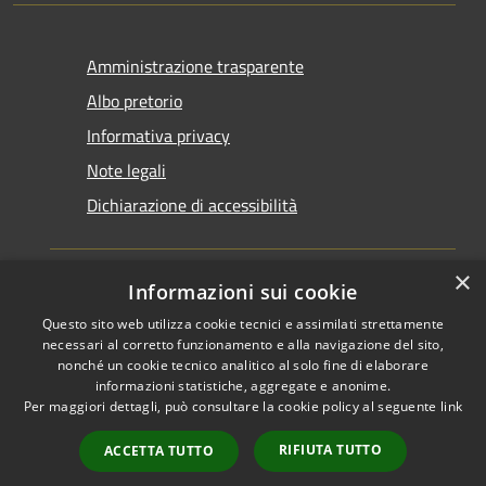
Amministrazione trasparente
Albo pretorio
Informativa privacy
Note legali
Dichiarazione di accessibilità
×
Informazioni sui cookie
Questo sito web utilizza cookie tecnici e assimilati strettamente
RSS
Copyright © 2026 • Comune di
necessari al corretto funzionamento e alla navigazione del sito,
Accessibilità
Santarcangelo di Romagna •
nonché un cookie tecnico analitico al solo fine di elaborare
informazioni statistiche, aggregate e anonime.
Privacy
Municipium
Powered by
•
Per maggiori dettagli, può consultare la cookie policy al seguente
link
Cookie
Accesso redazione
Mappa del sito
RIFIUTA TUTTO
ACCETTA TUTTO
FAQ