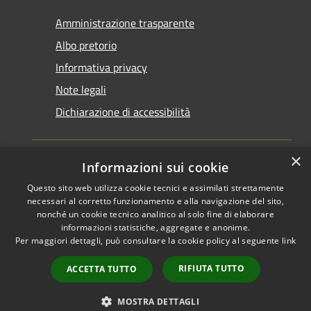
Amministrazione trasparente
Albo pretorio
Informativa privacy
Note legali
Dichiarazione di accessibilità
×
Informazioni sui cookie
Questo sito web utilizza cookie tecnici e assimilati strettamente
RSS
Copyright © 2026 • Comune di
necessari al corretto funzionamento e alla navigazione del sito,
Accessibilità
Santarcangelo di Romagna •
nonché un cookie tecnico analitico al solo fine di elaborare
informazioni statistiche, aggregate e anonime.
Privacy
Municipium
Powered by
•
Per maggiori dettagli, può consultare la cookie policy al seguente
link
Cookie
Accesso redazione
Mappa del sito
RIFIUTA TUTTO
ACCETTA TUTTO
FAQ
Piano di miglioramento
MOSTRA DETTAGLI