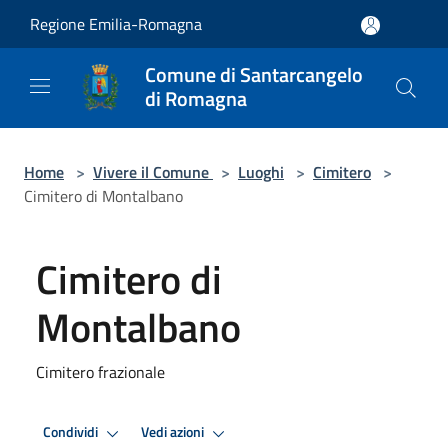
Salta al contenuto principale
Regione Emilia-Romagna
Comune di Santarcangelo
di Romagna
Home
>
Vivere il Comune
>
Luoghi
>
Cimitero
>
Cimitero di Montalbano
Cimitero di
Montalbano
Cimitero frazionale
Condividi
Vedi azioni