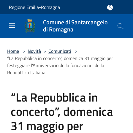
Salta al contenuto principale
Regione Emilia-Romagna
Comune di Santarcangelo
di Romagna
Home
>
Novità
>
Comunicati
>
“La Repubblica in concerto”, domenica 31 maggio per
festeggiare l’Anniversario della fondazione della
Repubblica Italiana
“La Repubblica in
concerto”, domenica
31 maggio per