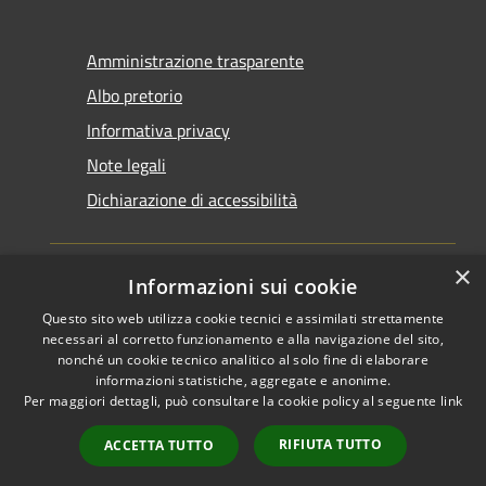
Amministrazione trasparente
Albo pretorio
Informativa privacy
Note legali
Dichiarazione di accessibilità
×
Informazioni sui cookie
Questo sito web utilizza cookie tecnici e assimilati strettamente
RSS
Copyright © 2026 • Comune di
necessari al corretto funzionamento e alla navigazione del sito,
Accessibilità
Santarcangelo di Romagna •
nonché un cookie tecnico analitico al solo fine di elaborare
informazioni statistiche, aggregate e anonime.
Privacy
Municipium
Powered by
•
Per maggiori dettagli, può consultare la cookie policy al seguente
link
Cookie
Accesso redazione
Mappa del sito
RIFIUTA TUTTO
ACCETTA TUTTO
FAQ