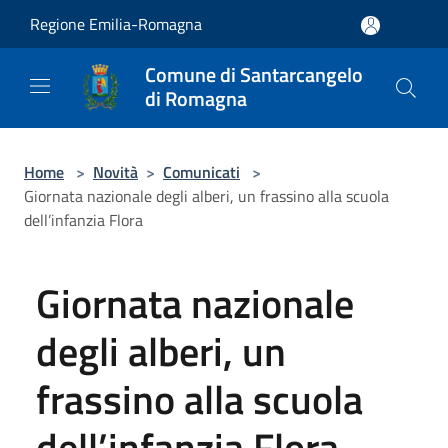
Salta al contenuto principale
Regione Emilia-Romagna
Comune di Santarcangelo
di Romagna
Home
>
Novità
>
Comunicati
>
Giornata nazionale degli alberi, un frassino alla scuola
dell’infanzia Flora
Giornata nazionale
degli alberi, un
frassino alla scuola
dell’infanzia Flora