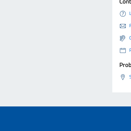
Cont
Prob