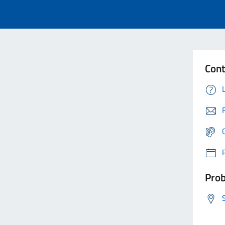
Cont
Prob