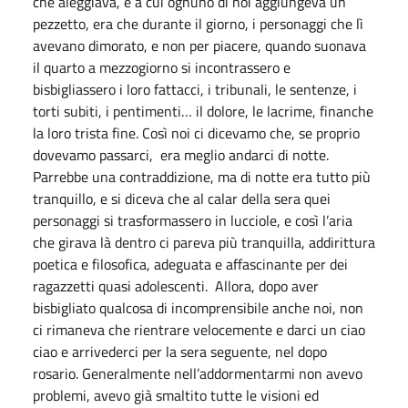
che aleggiava, e a cui ognuno di noi aggiungeva un
pezzetto, era che durante il giorno, i personaggi che lì
avevano dimorato, e non per piacere, quando suonava
il quarto a mezzogiorno si incontrassero e
bisbigliassero i loro fattacci, i tribunali, le sentenze, i
torti subiti, i pentimenti… il dolore, le lacrime, finanche
la loro trista fine. Così noi ci dicevamo che, se proprio
dovevamo passarci, era meglio andarci di notte.
Parrebbe una contraddizione, ma di notte era tutto più
tranquillo, e si diceva che al calar della sera quei
personaggi si trasformassero in lucciole, e così l’aria
che girava là dentro ci pareva più tranquilla, addirittura
poetica e filosofica, adeguata e affascinante per dei
ragazzetti quasi adolescenti. Allora, dopo aver
bisbigliato qualcosa di incomprensibile anche noi, non
ci rimaneva che rientrare velocemente e darci un ciao
ciao e arrivederci per la sera seguente, nel dopo
rosario. Generalmente nell’addormentarmi non avevo
problemi, avevo già smaltito tutte le visioni ed