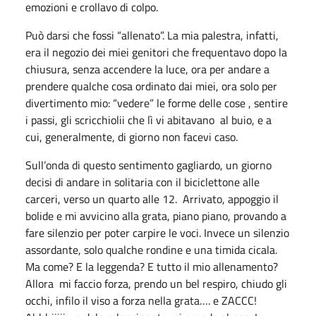
emozioni e crollavo di colpo.
Può darsi che fossi “allenato”. La mia palestra, infatti,
era il negozio dei miei genitori che frequentavo dopo la
chiusura, senza accendere la luce, ora per andare a
prendere qualche cosa ordinato dai miei, ora solo per
divertimento mio: “vedere” le forme delle cose , sentire
i passi, gli scricchiolii che lì vi abitavano al buio, e a
cui, generalmente, di giorno non facevi caso.
Sull’onda di questo sentimento gagliardo, un giorno
decisi di andare in solitaria con il biciclettone alle
carceri, verso un quarto alle 12. Arrivato, appoggio il
bolide e mi avvicino alla grata, piano piano, provando a
fare silenzio per poter carpire le voci. Invece un silenzio
assordante, solo qualche rondine e una timida cicala.
Ma come? E la leggenda? E tutto il mio allenamento?
Allora mi faccio forza, prendo un bel respiro, chiudo gli
occhi, infilo il viso a forza nella grata…. e ZACCC!