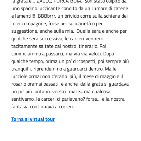
la grata e… ZACCC, PORCA BOIA, son stato colpito da
uno spadino luccicante condito da un rumore di catene
e lamenti!!! BBBbrrr, un brivido corre sulla schiena dei
miei compagni e, forse per solidarietà o per
suggestione, anche sulla mia. Quella sera e anche per
qualche sera successiva, le carceri vennero
tacitamente saltate dal nostro itinerario. Poi
cominciammo a passarci, ma via via veloci. Dopo
qualche tempo, prima un po’ circospetti, poi sempre più
tranquilli, riprendemmo a guardarci dentro. Ma le
lucciole ormai non c’erano più, il mese di maggio e il
rosario oramai passati, e anche dalla grata si guardava
un po’ più lontano, verso il mare... ma qualcosa
sentivamo, le carceri ci parlavano? forse… e la nostra
fantasia continuava a correre.
Torna al virtual tour