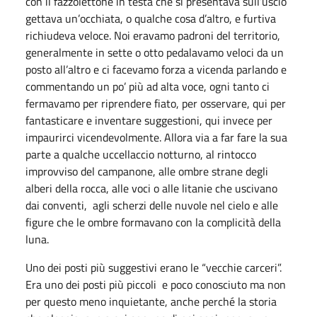
con il fazzolettone in testa che si presentava sull’uscio
gettava un’occhiata, o qualche cosa d’altro, e furtiva
richiudeva veloce. Noi eravamo padroni del territorio,
generalmente in sette o otto pedalavamo veloci da un
posto all’altro e ci facevamo forza a vicenda parlando e
commentando un po’ più ad alta voce, ogni tanto ci
fermavamo per riprendere fiato, per osservare, qui per
fantasticare e inventare suggestioni, qui invece per
impaurirci vicendevolmente. Allora via a far fare la sua
parte a qualche uccellaccio notturno, al rintocco
improvviso del campanone, alle ombre strane degli
alberi della rocca, alle voci o alle litanie che uscivano
dai conventi, agli scherzi delle nuvole nel cielo e alle
figure che le ombre formavano con la complicità della
luna.
Uno dei posti più suggestivi erano le “vecchie carceri”.
Era uno dei posti più piccoli e poco conosciuto ma non
per questo meno inquietante, anche perché la storia