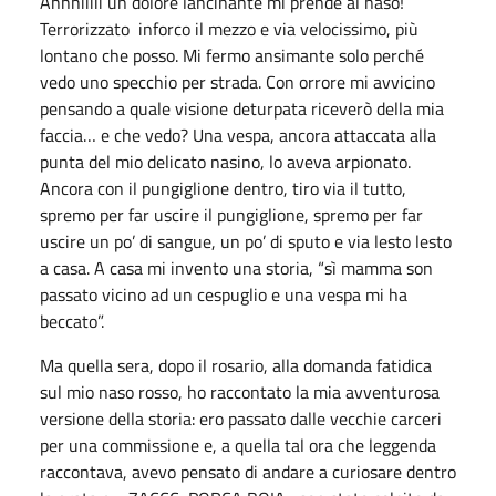
Ahhhiiiii un dolore lancinante mi prende al naso!
Terrorizzato inforco il mezzo e via velocissimo, più
lontano che posso. Mi fermo ansimante solo perché
vedo uno specchio per strada. Con orrore mi avvicino
pensando a quale visione deturpata riceverò della mia
faccia… e che vedo? Una vespa, ancora attaccata alla
punta del mio delicato nasino, lo aveva arpionato.
Ancora con il pungiglione dentro, tiro via il tutto,
spremo per far uscire il pungiglione, spremo per far
uscire un po’ di sangue, un po’ di sputo e via lesto lesto
a casa. A casa mi invento una storia, “sì mamma son
passato vicino ad un cespuglio e una vespa mi ha
beccato”.
Ma quella sera, dopo il rosario, alla domanda fatidica
sul mio naso rosso, ho raccontato la mia avventurosa
versione della storia: ero passato dalle vecchie carceri
per una commissione e, a quella tal ora che leggenda
raccontava, avevo pensato di andare a curiosare dentro