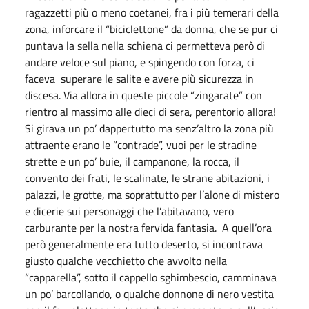
ragazzetti più o meno coetanei, fra i più temerari della
zona, inforcare il “biciclettone” da donna, che se pur ci
puntava la sella nella schiena ci permetteva però di
andare veloce sul piano, e spingendo con forza, ci
faceva superare le salite e avere più sicurezza in
discesa. Via allora in queste piccole “zingarate” con
rientro al massimo alle dieci di sera, perentorio allora!
Si girava un po’ dappertutto ma senz’altro la zona più
attraente erano le “contrade”, vuoi per le stradine
strette e un po’ buie, il campanone, la rocca, il
convento dei frati, le scalinate, le strane abitazioni, i
palazzi, le grotte, ma soprattutto per l’alone di mistero
e dicerie sui personaggi che l’abitavano, vero
carburante per la nostra fervida fantasia. A quell’ora
però generalmente era tutto deserto, si incontrava
giusto qualche vecchietto che avvolto nella
“capparella”, sotto il cappello sghimbescio, camminava
un po’ barcollando, o qualche donnone di nero vestita