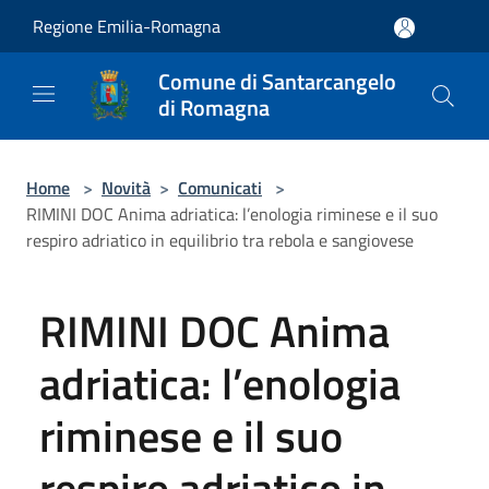
Salta al contenuto principale
Regione Emilia-Romagna
Comune di Santarcangelo
di Romagna
Home
>
Novità
>
Comunicati
>
RIMINI DOC Anima adriatica: l’enologia riminese e il suo
respiro adriatico in equilibrio tra rebola e sangiovese
RIMINI DOC Anima
adriatica: l’enologia
riminese e il suo
respiro adriatico in