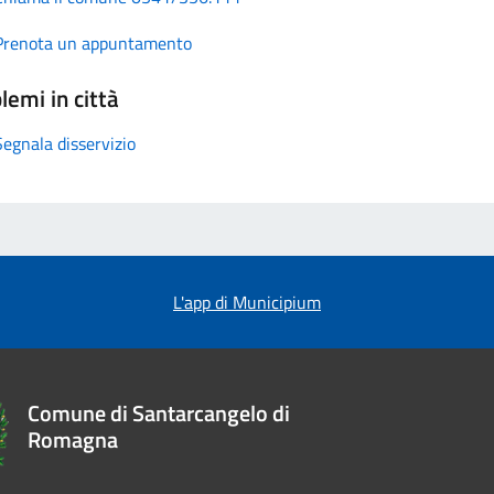
Prenota un appuntamento
lemi in città
Segnala disservizio
L'app di Municipium
Comune di Santarcangelo di
Romagna