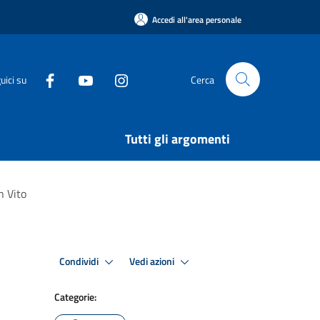
Accedi all'area personale
uici su
Cerca
Tutti gli argomenti
n Vito
Condividi
Vedi azioni
Categorie: