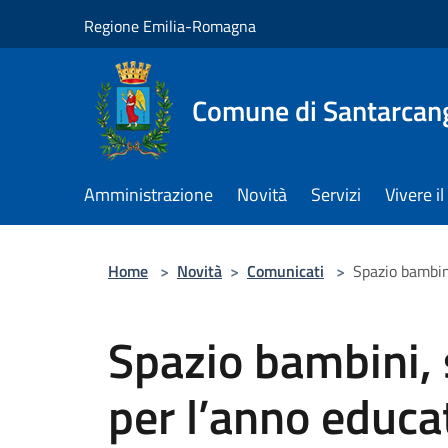
Salta al contenuto principale
Regione Emilia-Romagna
Comune di Santarcan
Amministrazione
Novità
Servizi
Vivere 
Home
>
Novità
>
Comunicati
>
Spazio bambin
Spazio bambini, 
per l’anno educ