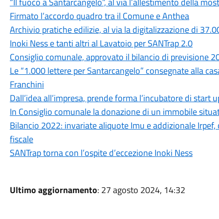
“Il fuoco a Santarcangelo”, al via l’allestimento della 
Firmato l’accordo quadro tra il Comune e Anthea
Archivio pratiche edilizie, al via la digitalizzazione di 37
Inoki Ness e tanti altri al Lavatoio per SANTrap 2.0
Consiglio comunale, approvato il bilancio di previsione 
Le “1.000 lettere per Santarcangelo” consegnate alla cas
Franchini
Dall’idea all’impresa, prende forma l’incubatore di start u
In Consiglio comunale la donazione di un immobile situato
Bilancio 2022: invariate aliquote Imu e addizionale Irpef,
fiscale
SANTrap torna con l’ospite d’eccezione Inoki Ness
Ultimo aggiornamento
: 27 agosto 2024, 14:32