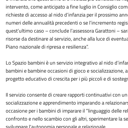
intervento, come anticipato a fine luglio in Consiglio com
richieste di accesso al nido d’infanzia per il prossimo anno
numeri delle annualità precedenti o se l’incremento regis
quest’ultimo caso – conclude l’assessora Garattoni – sar
risorse da destinare al servizio, anche alla luce di event
Piano nazionale di ripresa e resilienza”.
Lo Spazio bambini è un servizio integrativo al nido d’infan
bambini e bambine occasioni di gioco e socializzazione, a
progetto educativo di crescita per i più piccoli e di sostegn
Il servizio consente di creare rapporti continuativi con un
socializzazione e apprendimento imparando a relazionarsi
occasione per i bambini di imparare il “linguaggio delle rel
confronto e nello scambio con gli altri, sperimentare la se
sviluppare l'autonomia personale e relazionale.