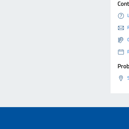
Cont
Prob