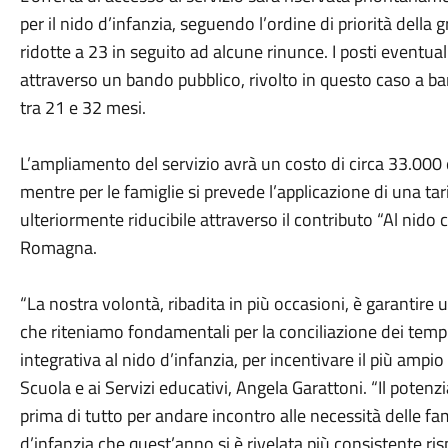
per il nido d’infanzia, seguendo l’ordine di priorità della 
ridotte a 23 in seguito ad alcune rinunce. I posti eventua
attraverso un bando pubblico, rivolto in questo caso a b
tra 21 e 32 mesi.
L’ampliamento del servizio avrà un costo di circa 33.00
mentre per le famiglie si prevede l’applicazione di una tar
ulteriormente riducibile attraverso il contributo “Al nido
Romagna.
“La nostra volontà, ribadita in più occasioni, è garantire u
che riteniamo fondamentali per la conciliazione dei tempi
integrativa al nido d’infanzia, per incentivare il più ampio
Scuola e ai Servizi educativi, Angela Garattoni. “Il pote
prima di tutto per andare incontro alle necessità delle fami
d’infanzia che quest’anno si è rivelata più consistente ris