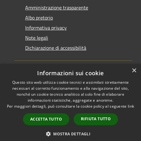
Amministrazione trasparente
Albo pretorio
Informativa privacy
Note legali
Dichiarazione di accessibilità
×
Informazioni sui cookie
Questo sito web utilizza cookie tecnici e assimilati strettamente
RSS
Copyright © 2026 • Comune di
necessari al corretto funzionamento e alla navigazione del sito,
Accessibilità
Santarcangelo di Romagna •
nonché un cookie tecnico analitico al solo fine di elaborare
informazioni statistiche, aggregate e anonime.
Privacy
Municipium
Powered by
•
Per maggiori dettagli, può consultare la cookie policy al seguente
link
Cookie
Accesso redazione
Mappa del sito
RIFIUTA TUTTO
ACCETTA TUTTO
FAQ
Piano di miglioramento
MOSTRA DETTAGLI