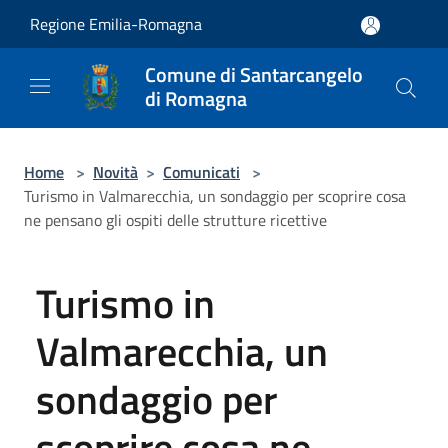
Salta al contenuto principale
Regione Emilia-Romagna
Comune di Santarcangelo
di Romagna
Home
>
Novità
>
Comunicati
>
Turismo in Valmarecchia, un sondaggio per scoprire cosa
ne pensano gli ospiti delle strutture ricettive
Turismo in
Valmarecchia, un
sondaggio per
scoprire cosa ne