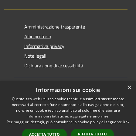
Amministrazione trasparente
Albo pretorio
Informativa privacy
Note legali
Dichiarazione di accessibilità
×
Informazioni sui cookie
Questo sito web utilizza cookie tecnici e assimilati strettamente
RSS
Copyright © 2026 • Comune di
necessari al corretto funzionamento e alla navigazione del sito,
Accessibilità
Santarcangelo di Romagna •
nonché un cookie tecnico analitico al solo fine di elaborare
informazioni statistiche, aggregate e anonime.
Privacy
Municipium
Powered by
•
Per maggiori dettagli, può consultare la cookie policy al seguente
link
Cookie
Accesso redazione
Mappa del sito
RIFIUTA TUTTO
ACCETTA TUTTO