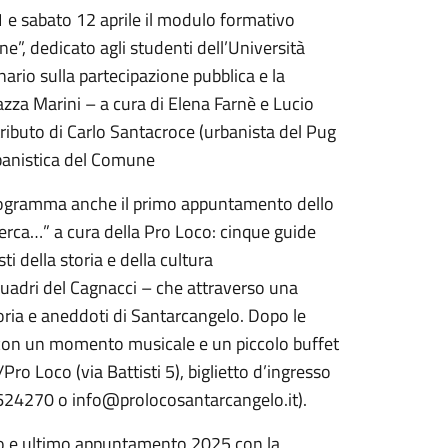
1 e sabato 12 aprile il modulo formativo
ne”, dedicato agli studenti dell’Università
nario sulla partecipazione pubblica e la
azza Marini – a cura di Elena Farnè e Lucio
tributo di Carlo Santacroce (urbanista del Pug
rbanistica del Comune
 programma anche il primo appuntamento dello
erca…” a cura della Pro Loco: cinque guide
 della storia e della cultura
quadri del Cagnacci – che attraverso una
ria e aneddoti di Santarcangelo. Dopo le
rà con un momento musicale e un piccolo buffet
/Pro Loco (via Battisti 5), biglietto d’ingresso
624270 o info@prolocosantarcangelo.it).
tavo e ultimo appuntamento 2025 con la