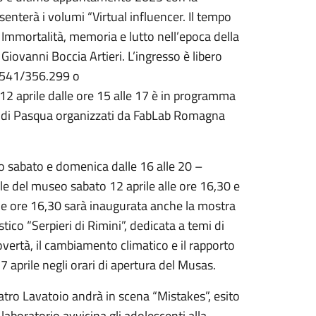
senterà i volumi “Virtual influencer. Il tempo
l. Immortalità, memoria e lutto nell’epoca della
 Giovanni Boccia Artieri. L’ingresso è libero
(0541/356.299 o
2 aprile dalle ore 15 alle 17 è in programma
to di Pasqua organizzati da FabLab Romagna
o sabato e domenica dalle 16 alle 20 –
ale del museo sabato 12 aprile alle ore 16,30 e
lle ore 16,30 sarà inaugurata anche la mostra
stico “Serpieri di Rimini”, dedicata a temi di
povertà, il cambiamento climatico e il rapporto
7 aprile negli orari di apertura del Musas.
atro Lavatoio andrà in scena “Mistakes”, esito
 laboratorio avvicina gli adolescenti alla