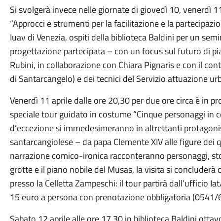
Si svolgerà invece nelle giornate di giovedì 10, venerdì 1
“Approcci e strumenti per la facilitazione e la partecipazio
Iuav di Venezia, ospiti della biblioteca Baldini per un semi
progettazione partecipata – con un focus sul futuro di pi
Rubini, in collaborazione con Chiara Pignaris e con il con
di Santarcangelo) e dei tecnici del Servizio attuazione u
Venerdì 11 aprile dalle ore 20,30 per due ore circa è in
speciale tour guidato in costume “Cinque personaggi in c
d’eccezione si immedesimeranno in altrettanti protagonisti
santarcangiolese – da papa Clemente XIV alle figure dei 
narrazione comico-ironica racconteranno personaggi, sto
grotte e il piano nobile del Musas, la visita si conclude
presso la Celletta Zampeschi: il tour partirà dall’ufficio Iat
15 euro a persona con prenotazione obbligatoria (0541/
Sabato 12 aprile alle ore 17,30 in biblioteca Baldini ot