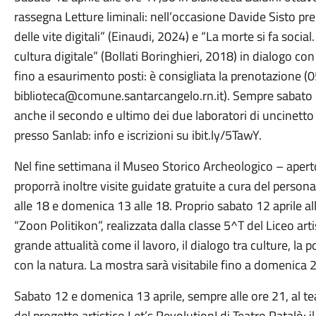
rassegna Letture liminali: nell’occasione Davide Sisto pre
delle vite digitali” (Einaudi, 2024) e “La morte si fa socia
cultura digitale” (Bollati Boringhieri, 2018) in dialogo con
fino a esaurimento posti: è consigliata la prenotazione 
biblioteca@comune.santarcangelo.rn.it). Sempre sabato 1
anche il secondo e ultimo dei due laboratori di uncinet
presso Sanlab: info e iscrizioni su ibit.ly/5TawY.
Nel fine settimana il Museo Storico Archeologico – apert
proporrà inoltre visite guidate gratuite a cura del person
alle 18 e domenica 13 alle 18. Proprio sabato 12 aprile a
“Zoon Politikon”, realizzata dalla classe 5^T del Liceo arti
grande attualità come il lavoro, il dialogo tra culture, la 
con la natura. La mostra sarà visitabile fino a domenica 2
Sabato 12 e domenica 13 aprile, sempre alle ore 21, al te
del progetto artistico Let’s Revolution! di Teatro Patalò: il