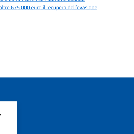
 oltre 675.000 euro il recupero dell’evasione
?