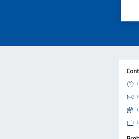
Cont
Prob