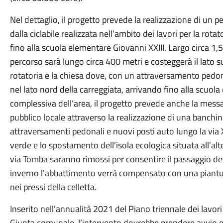
Nel dettaglio, il progetto prevede la realizzazione di un pe
dalla ciclabile realizzata nell’ambito dei lavori per la rot
fino alla scuola elementare Giovanni XXIII. Largo circa 1,5
percorso sarà lungo circa 400 metri e costeggerà il lato s
rotatoria e la chiesa dove, con un attraversamento pedonal
nel lato nord della carreggiata, arrivando fino alla scuola
complessiva dell’area, il progetto prevede anche la messa
pubblico locale attraverso la realizzazione di una banchina 
attraversamenti pedonali e nuovi posti auto lungo la via X
verde e lo spostamento dell’isola ecologica situata all’alt
via Tomba saranno rimossi per consentire il passaggio de
inverno l'abbattimento verrà compensato con una piantum
nei pressi della celletta.
Inserito nell’annualità 2021 del Piano triennale dei lavo
Giunta comunale, l’intervento dovrebbe prendere avvio en