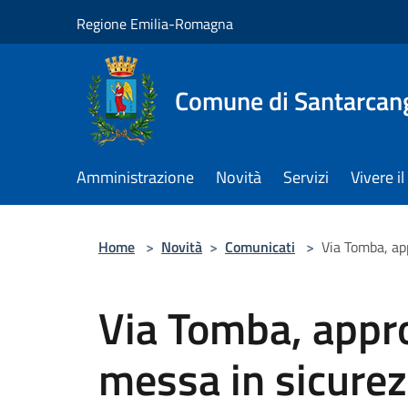
Salta al contenuto principale
Regione Emilia-Romagna
Comune di Santarcan
Amministrazione
Novità
Servizi
Vivere 
Home
>
Novità
>
Comunicati
>
Via Tomba, app
Via Tomba, appro
messa in sicure