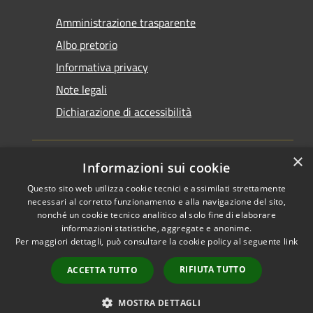
Amministrazione trasparente
Albo pretorio
Informativa privacy
Note legali
Dichiarazione di accessibilità
×
Informazioni sui cookie
Questo sito web utilizza cookie tecnici e assimilati strettamente
RSS
Copyright © 2026 • Comune di
necessari al corretto funzionamento e alla navigazione del sito,
Accessibilità
Santarcangelo di Romagna •
nonché un cookie tecnico analitico al solo fine di elaborare
informazioni statistiche, aggregate e anonime.
Privacy
Municipium
Powered by
•
Per maggiori dettagli, può consultare la cookie policy al seguente
link
Cookie
Accesso redazione
Mappa del sito
RIFIUTA TUTTO
ACCETTA TUTTO
FAQ
Piano di miglioramento
MOSTRA DETTAGLI