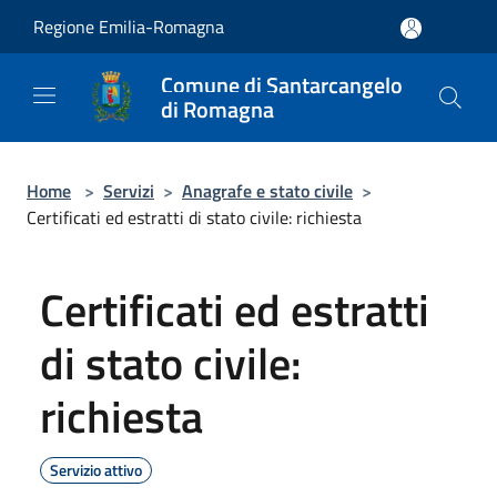
Salta al contenuto principale
Regione Emilia-Romagna
Comune di Santarcangelo
di Romagna
Home
>
Servizi
>
Anagrafe e stato civile
>
Certificati ed estratti di stato civile: richiesta
Certificati ed estratti
di stato civile:
richiesta
Servizio attivo