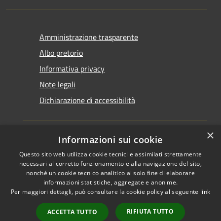
Amministrazione trasparente
Albo pretorio
Informativa privacy
Note legali
Dichiarazione di accessibilità
×
Informazioni sui cookie
Questo sito web utilizza cookie tecnici e assimilati strettamente
RSS
Copyright © 2026 • Comune di
necessari al corretto funzionamento e alla navigazione del sito,
Accessibilità
Santarcangelo di Romagna •
nonché un cookie tecnico analitico al solo fine di elaborare
informazioni statistiche, aggregate e anonime.
Privacy
Municipium
Powered by
•
Per maggiori dettagli, può consultare la cookie policy al seguente
link
Cookie
Accesso redazione
Mappa del sito
RIFIUTA TUTTO
ACCETTA TUTTO