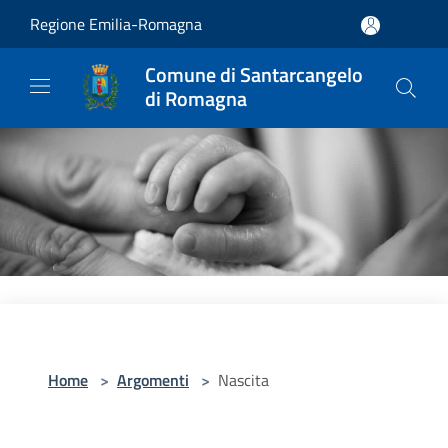
Salta al contenuto principale
Regione Emilia-Romagna
Comune di Santarcangelo
di Romagna
Home
>
Argomenti
>
Nascita