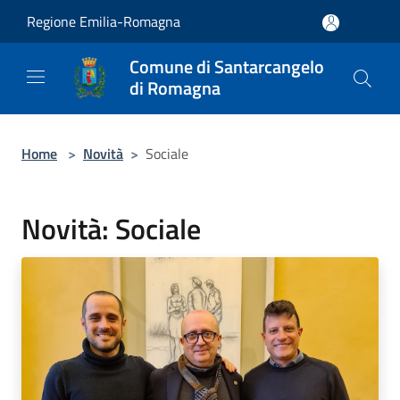
Salta al contenuto principale
Regione Emilia-Romagna
Comune di Santarcangelo
di Romagna
Home
>
Novità
>
Sociale
Novità: Sociale