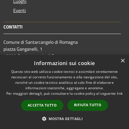
Luoghi
Eventi
CONTATTI
Comune di Santarcangelo di Romagna
piazza Ganganelli, 1
47822 Santarcangelo di Romagna
×
Codice Fiscale: 01219190400
Informazioni sui cookie
Partita IVA: 01219190400
Questo sito web utilizza cookie tecnici e assimilati strettamente
Centralino Unico: 0541/356.111
necessari al corretto funzionamento e alla navigazione del sito,
PEC:
pec@pec.comune.santarcangelo.rn.it
nonché un cookie tecnico analitico al solo fine di elaborare
informazioni statistiche, aggregate e anonime.
Per maggiori dettagli, può consultare la cookie policy al seguente
link
RIFIUTA TUTTO
ACCETTA TUTTO
Prenotazione appuntamento
MOSTRA DETTAGLI
Segnalazione disservizio